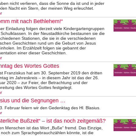
ben nicht verlieren, dass die Sonne da ist und in jeder
klen Nacht ein Stern, der meinen Weg erleuchtet.
r
omm mit nach Bethlehem!“
er Einladung folgen derzeit viele Kindergartengruppen
 Schulklassen. In der Neustadtkirche bestaunen sie die
chiedenen Stationen, die sie in die verschiedenen
lischen Geschichten rund um die Geburt von Jesus
inholen. Im Erzählzelt folgen sie gebannt der
entation einer dieser Geschichten.
r
nntag des Wortes Gottes
st Franziskus hat am 30. September 2019 den dritten
tag im Jahreskreis – in diesem Jahr ist das der 26.
uar 2020 – zur Feier, der Betrachtung und der
reitung des Wortes Gottes festgelegt.
r
asius und die Segnungen …
. Februar feiern wir den Gedenktag des Hl. Blasius.
r
terliche Bußzeit“ – ist das noch zeitgemäß?
len Menschen ist das Wort „Buße“ fremd. Das Einzige,
 noch zum Sprachgebrauchzählen könnte, ist die