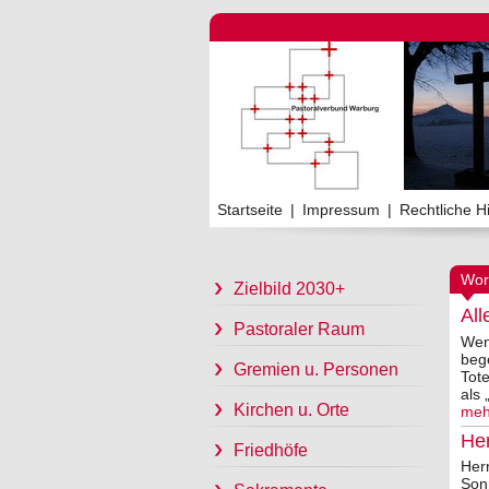
Startseite
|
Impressum
|
Rechtliche H
Wor
Zielbild 2030+
All
Pastoraler Raum
Wen
bege
Gremien u. Personen
Tot
als 
Kirchen u. Orte
meh
Her
Friedhöfe
Herr
Sonn