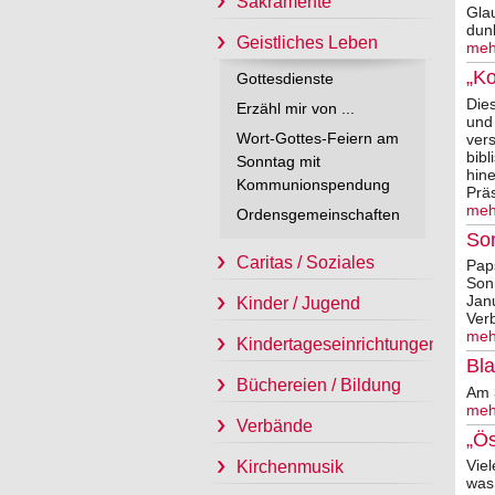
Sakramente
Glau
dun
Geistliches Leben
meh
„K
Gottesdienste
Dies
Erzähl mir von ...
und
Wort-Gottes-Feiern am
vers
bib
Sonntag mit
hine
Kommunionspendung
Präs
meh
Ordensgemeinschaften
So
Caritas / Soziales
Pap
Sonn
Jan
Kinder / Jugend
Verb
meh
Kindertageseinrichtungen
Bl
Büchereien / Bildung
Am 3
meh
Verbände
„Ös
Vie
Kirchenmusik
was