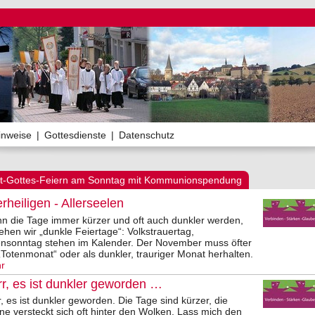
inweise
|
Gottesdienste
|
Datenschutz
t-Gottes-Feiern am Sonntag mit Kommunionspendung
erheiligen - Allerseelen
n die Tage immer kürzer und oft auch dunkler werden,
hen wir „dunkle Feiertage“: Volkstrauertag,
ensonntag stehen im Kalender. Der November muss öfter
„Totenmonat“ oder als dunkler, trauriger Monat herhalten.
r
r, es ist dunkler geworden …
, es ist dunkler geworden. Die Tage sind kürzer, die
e versteckt sich oft hinter den Wolken. Lass mich den