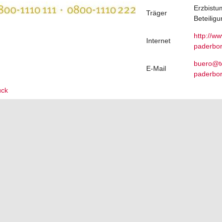
Erzbistu
Träger
Beteilig
http://w
Internet
paderbo
buero@te
E-Mail
paderbo
ück