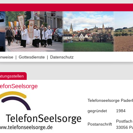
inweise
|
Gottesdienste
|
Datenschutz
atungsstellen
lefonSeelsorge
Telefonseelsorge Pader
gegründet
1984
Postfach
Postanschrift
33056 P