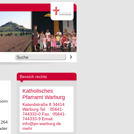
Bereich rechts
Katholisches
Pfarramt Warburg
born
Kalandstraße 8 34414
Warburg Tel. : 05641-
744333-0 Fax.: 05641-
744333-9 Email:
 2642
info@pv-warburg.de
mehr
aderborn