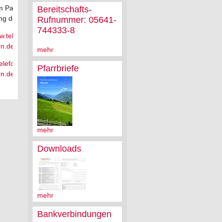
m Paderborn unter
Bereitschafts-
ung des evang. K
Rufnummer: 05641-
744333-8
ww.telefonseelsorge-
rn.de
mehr
lefonseelsorge-
Pfarrbriefe
rn.de
mehr
Downloads
mehr
Bankverbindungen