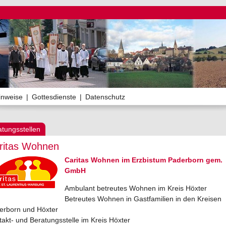
inweise
|
Gottesdienste
|
Datenschutz
atungsstellen
ritas Wohnen
Caritas Wohnen im Erzbistum Paderborn gem.
GmbH
Ambulant betreutes Wohnen im Kreis Höxter
Betreutes Wohnen in Gastfamilien in den Kreisen
erborn und Höxter
akt- und Beratungsstelle im Kreis Höxter