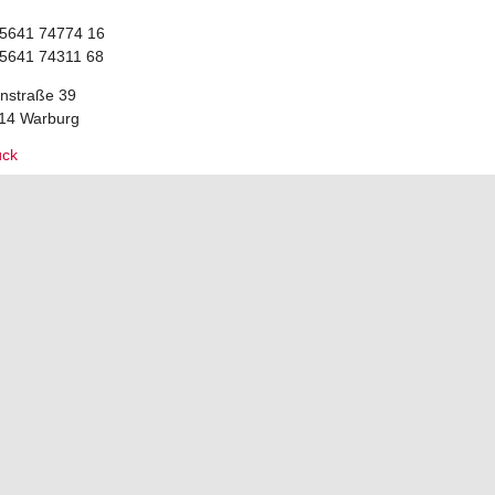
5641 74774 16
5641 74311 68
rnstraße 39
14 Warburg
ück