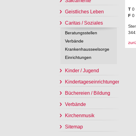
Sakramente
T
0 
Geistliches Leben
F
0 
Caritas / Soziales
Ste
344
Beratungsstellen
Verbände
zur
Krankenhausseelsorge
Einrichtungen
Kinder / Jugend
Kindertageseinrichtungen
Büchereien / Bildung
Verbände
Kirchenmusik
Sitemap