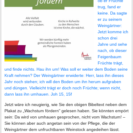
ob er Früchte
trug, fand er
keine. Da sagte
er zu seinem
Weingärtner:
Jetzt komme ich
schon drei
Jahre und sehe
nach, ob dieser
Feigen
baum
Früchte trägt,
und finde nichts. Hau ihn um! Was soll er weiter dem Boden seine
Kraft nehmen? Der Weingärtner erwiderte: Herr, lass ihn dieses
Jahr noch stehen; ich will den Boden um ihn herum aufgraben
und düngen. Vielleicht trägt er doch noch Früchte; wenn
nicht,
dann lass ihn umhauen. Joh 15, 15f
Jetzt wäre ich neugierig, wie Sie den obigen Bibeltext neben dem
Plakat zu „Wachstum fördern" gelesen haben. Sie könnten empört
sein: Da wird von umhauen gesprochen, nicht
vom Wachstum! –
Sie können aber auch angetan sein von der Pflege, die der
Weingärtner
dem unfruchtbaren Weinstock angedeihen lässt.