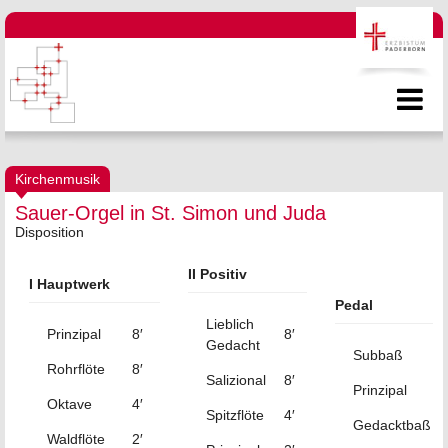
Kirchenmusik
Sauer-Orgel in St. Simon und Juda
Disposition
II Positiv
I Hauptwerk
Pedal
Lieblich
Prinzipal
8′
8′
Gedacht
Subbaß
Rohrflöte
8′
Salizional
8′
Prinzipal
Oktave
4′
Spitzflöte
4′
Gedacktbaß
Waldflöte
2′