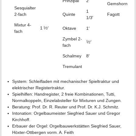
Prinzipal
2′
Gemshorn
Sesquialter
1
2-fach
Quinte
Fagott
1/3′
Mixtur 4-
1
⁄
′
1
Oktave
1′
3
fach
Zymbel 2-
⁄
′
1
2
fach
Schalmey
8′
Tremulant
System: Schleifladen mit mechanischer Spieltraktur und
elektrischer Registertraktur.
Spielhilfen: Handregister, 2 freie Kombinationen, Tutti,
Normalkoppeln, Einzelabsteller für Mixturen und Zungen.
Beratung: Prof. Dr. R. Reuter und Prof. Dr. K.J. Schmitz.
Intonation: Orgelbaumeister Siegfried Sauer und Gregor
Kirchhoff.
Erbauer der Orgel: Orgelbauwerkstätten Siegfried Sauer,
Höxter-Ottbergen vorm. A. Feith